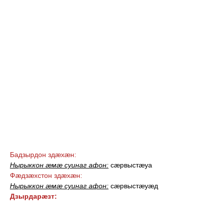
Бадзырдон здæхæн:
Нырыккон æмæ суинаг афон:
сæрвыстæуа
Фæдзæхстон здæхæн:
Нырыккон æмæ суинаг афон:
сæрвыстæуæд
Дзырдарæзт: