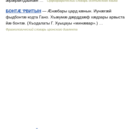
æрæрвитдзынæн …
Орфографический словарь осетинского языка
БОНТÆ 'РВИТЫН
— Æнæбары цард кæнын. Иунæгæй
фыдбонтæ кодта Гано. Хъæумæ дæрддзæф хæдзары арвыста
йæ бонтæ. (Хъодалаты Г. Хуыцауы «минæвар».) …
Фразеологический словарь иронского диалекта