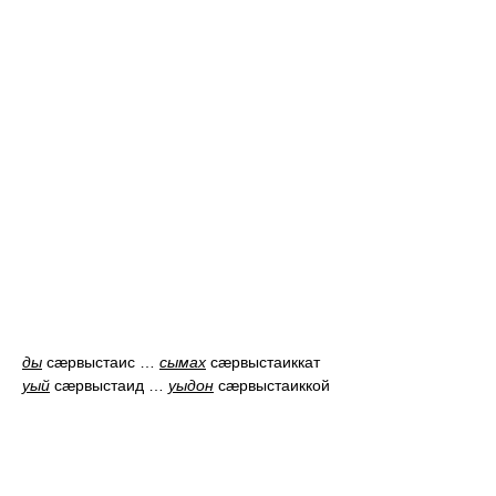
ды
сæрвыстаис
…
сымах
сæрвыстаиккат
уый
сæрвыстаид
…
уыдон
сæрвыстаиккой