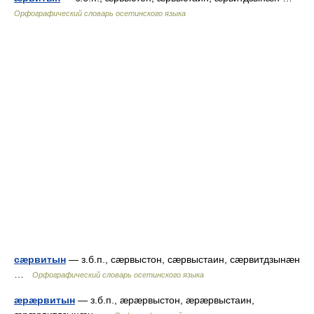
Орфографический словарь осетинского языка
сæрвитын
— з.б.п., сæрвыстон, сæрвыстаин, сæрвитдзынæн
…
Орфографический словарь осетинского языка
æрæрвитын
— з.б.п., æрæрвыстон, æрæрвыстаин,