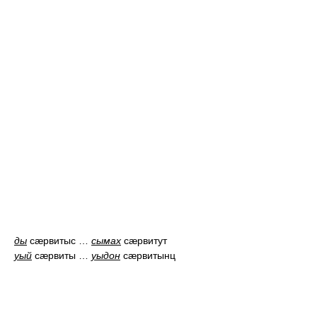
ды
сæрвитыс
…
сымах
сæрвитут
уый
сæрвиты
…
уыдон
сæрвитынц