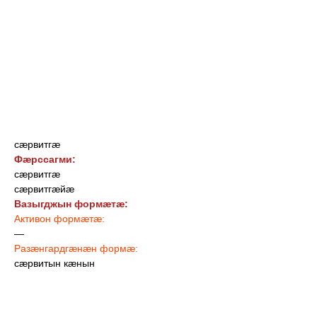
сæрвитгæ
Фæрссагми:
сæрвитгæ
сæрвитгæйæ
Вазыгджын формæтæ:
Активон формæтæ:
—
Разæнгардгæнæн формæ:
сæрвитын кæнын