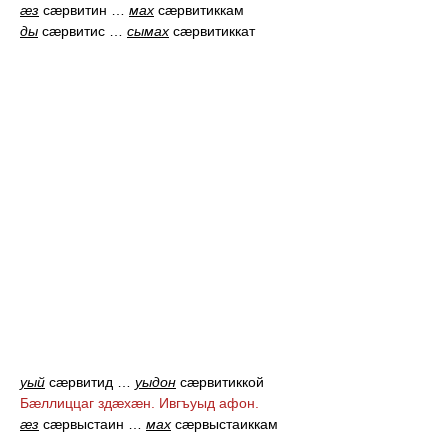
æз
сæрвитин
…
мах
сæрвитиккам
ды
сæрвитис
…
сымах
сæрвитиккат
уый
сæрвитид
…
уыдон
сæрвитиккой
Бæллиццаг здæхæн. Ивгъуыд афон.
æз
сæрвыстаин
…
мах
сæрвыстаиккам