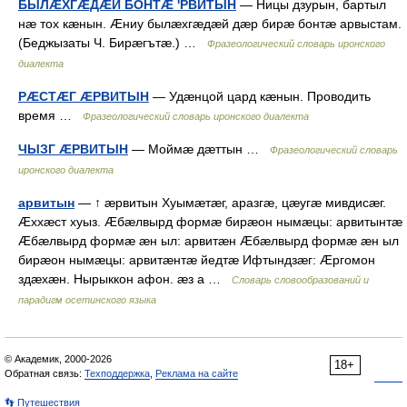
БЫЛÆХГÆДÆЙ БОНТÆ 'РВИТЫН
— Ницы дзурын, бартыл
нæ тох кæнын. Æниу былæхгæдæй дæр бирæ бонтæ арвыстам.
(Беджызаты Ч. Бирæгътæ.) …
Фразеологический словарь иронского
диалекта
РÆСТÆГ ÆРВИТЫН
— Удæнцой цард кæнын. Проводить
время …
Фразеологический словарь иронского диалекта
ЧЫЗГ ÆРВИТЫН
— Моймæ дæттын …
Фразеологический словарь
иронского диалекта
арвитын
— ↑ æрвитын Хуымæтæг, аразгæ, цæугæ мивдисæг.
Æххæст хуыз. Æбæлвырд формæ бирæон нымæцы: арвитынтæ
Æбæлвырд формæ æн ыл: арвитæн Æбæлвырд формæ æн ыл
бирæон нымæцы: арвитæнтæ йедтæ Ифтындзæг: Æргомон
здæхæн. Нырыккон афон. æз а …
Словарь словообразований и
парадигм осетинского языка
© Академик, 2000-2026
18+
Обратная связь:
Техподдержка
,
Реклама на сайте
👣 Путешествия