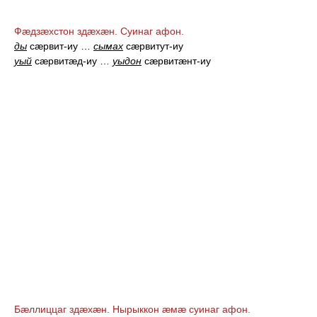
Фæдзæхстон здæхæн. Суинаг афон.
ды
сæрвит-иу
…
сымах
сæрвитут-иу
уый
сæрвитæд-иу
…
уыдон
сæрвитæнт-иу
Бæллиццаг здæхæн. Нырыккон æмæ суинаг афон.