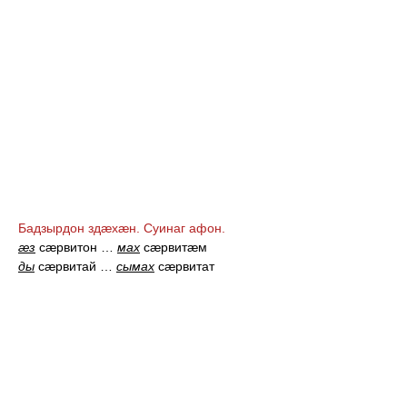
Бадзырдон здæхæн. Суинаг афон.
æз
сæрвитон
…
мах
сæрвитæм
ды
сæрвитай
…
сымах
сæрвитат