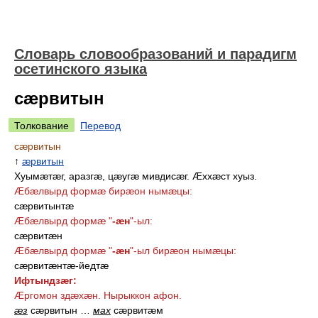
Словарь словообразований и парадигм
осетинского языка
сæрвитын
Толкование
Перевод
сæрвитын
↑
æрвитын
Хуымæтæг, аразгæ, цæугæ мивдисæг. Æххæст хуыз.
Æбæлвырд формæ бирæон нымæцы:
сæрвитынтæ
Æбæлвырд формæ "
-æн
"-ыл:
сæрвитæн
Æбæлвырд формæ "
-æн
"-ыл бирæон нымæцы:
сæрвитæнтæ-йедтæ
Ифтындзæг:
Æргомон здæхæн. Нырыккон афон.
æз
сæрвитын
…
мах
сæрвитæм