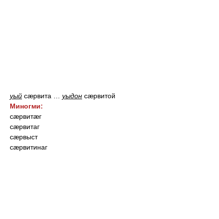
уый
сæрвита
…
уыдон
сæрвитой
Миногми:
сæрвитæг
сæрвитаг
сæрвыст
сæрвитинаг