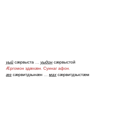
уый
сæрвыста
…
уыдон
сæрвыстой
Æргомон здæхæн. Суинаг афон.
æз
сæрвитдзынæн
…
мах
сæрвитдзыстæм