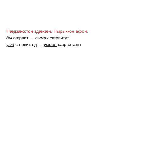
Фæдзæхстон здæхæн. Нырыккон афон.
ды
сæрвит
…
сымах
сæрвитут
уый
сæрвитæд
…
уыдон
сæрвитæнт