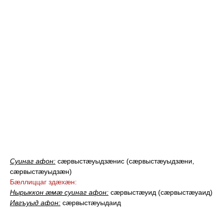
Суинаг афон:
сæрвыстæуыдзæнис (сæрвыстæуыдзæни,
сæрвыстæуыдзæн
)
Бæллиццаг здæхæн:
Нырыккон æмæ суинаг афон:
сæрвыстæуид (сæрвыстæуаид
)
Ивгъуыд афон:
сæрвыстæуыдаид