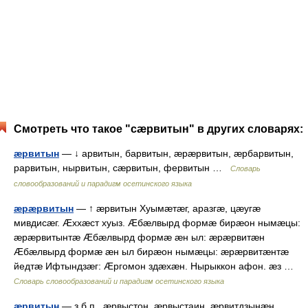
Смотреть что такое "сæрвитын" в других словарях:
æрвитын
— ↓ арвитын, барвитын, æрæрвитын, æрбарвитын,
рарвитын, нырвитын, сæрвитын, фервитын …
Словарь
словообразований и парадигм осетинского языка
æрæрвитын
— ↑ æрвитын Хуымæтæг, аразгæ, цæугæ
мивдисæг. Æххæст хуыз. Æбæлвырд формæ бирæон нымæцы:
æрæрвитынтæ Æбæлвырд формæ æн ыл: æрæрвитæн
Æбæлвырд формæ æн ыл бирæон нымæцы: æрæрвитæнтæ
йедтæ Ифтындзæг: Æргомон здæхæн. Нырыккон афон. æз …
Словарь словообразований и парадигм осетинского языка
æрвитын
— з.б.п., æрвыстон, æрвыстаин, æрвитдзынæн …