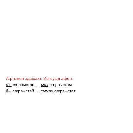
Æргомон здæхæн. Ивгъуыд афон.
æз
сæрвыстон
…
мах
сæрвыстам
ды
сæрвыстай
…
сымах
сæрвыстат