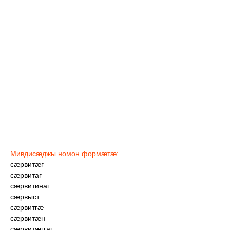
Мивдисæджы номон формæтæ:
сæрвитæг
сæрвитаг
сæрвитинаг
сæрвыст
сæрвитгæ
сæрвитæн
сæрвитæггаг