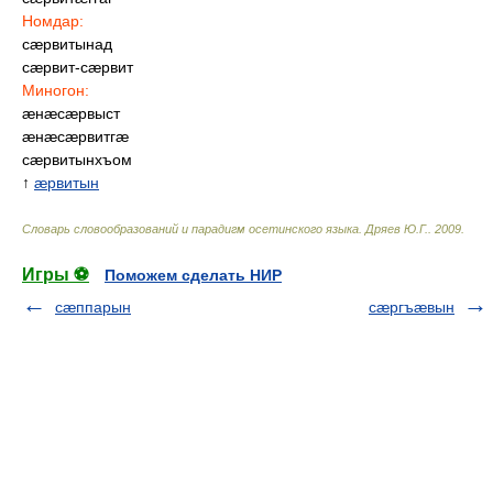
Номдар:
сæрвитынад
сæрвит-сæрвит
Миногон:
æнæсæрвыст
æнæсæрвитгæ
сæрвитынхъом
↑
æрвитын
Словарь словообразований и парадигм осетинского языка
.
Дряев Ю.Г.
.
2009
.
Игры ⚽
Поможем сделать НИР
сæппарын
сæргъæвын