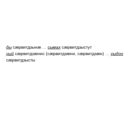
ды
сæрвитдзынæ
…
сымах
сæрвитдзыстут
уый
сæрвитдзæнис (сæрвитдзæни, сæрвитдзæн
) …
уыдон
сæрвитдзысты