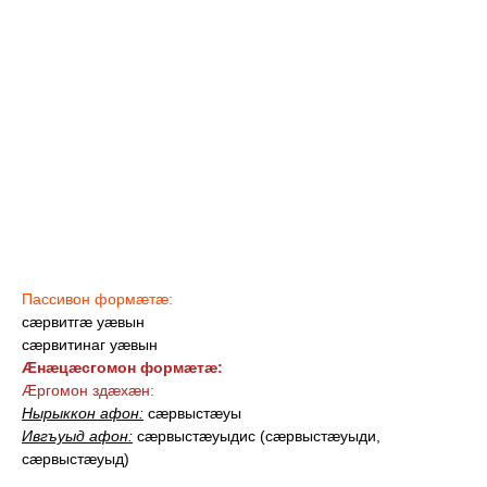
Пассивон формæтæ:
сæрвитгæ уæвын
сæрвитинаг уæвын
Æнæцæсгомон формæтæ:
Æргомон здæхæн:
Нырыккон афон:
сæрвыстæуы
Ивгъуыд афон:
сæрвыстæуыдис (сæрвыстæуыди,
сæрвыстæуыд
)